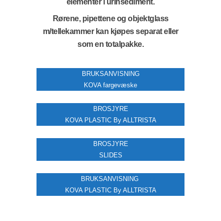
elementer i urinsediment.
Rørene, pipettene og objektglass
m/tellekammer kan kjøpes separat eller
som en totalpakke.
BRUKSANVISNING
KOVA fargevæske
BROSJYRE
KOVA PLASTIC By ALLTRISTA
BROSJYRE
SLIDES
BRUKSANVISNING
KOVA PLASTIC By ALLTRISTA