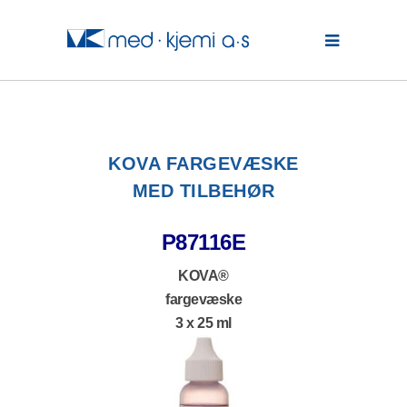
KOVA FARGEVÆSKE
MED TILBEHØR
P87116E
KOVA®
fargevæske
3 x 25 ml