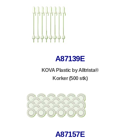
A87139E
KOVA Plastic by Alltrista®
Korker (500 stk)
A87157E