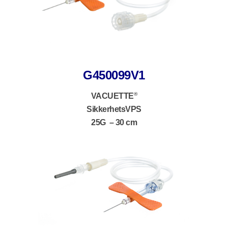
G450099V1
®
VACUETTE
SikkerhetsVPS
25G – 30 cm