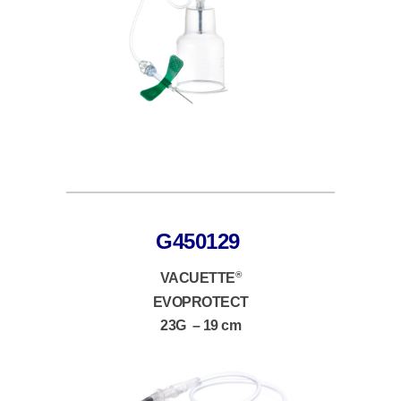
G450129
®
VACUETTE
EVOPROTECT
23G – 19 cm