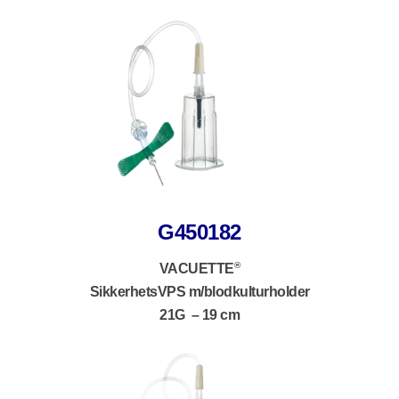
G450182
®
VACUETTE
SikkerhetsVPS m/blodkulturholder
21G – 19 cm