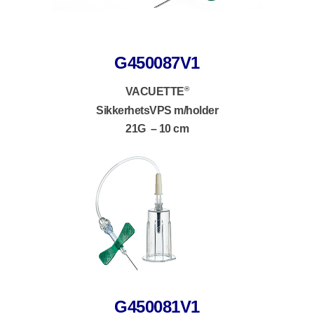
G450087V1
®
VACUETTE
SikkerhetsVPS m/holder
21G – 10 cm
G450081V1