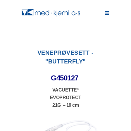
VENEPRØVESETT -
"BUTTERFLY"
G450127
®
VACUETTE
EVOPROTECT
21G – 19 cm