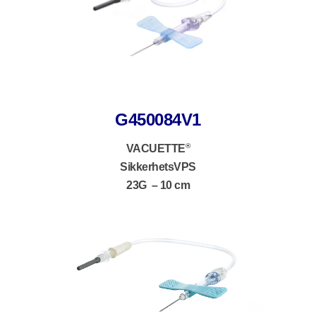
G450084V1
®
VACUETTE
SikkerhetsVPS
23G – 10 cm