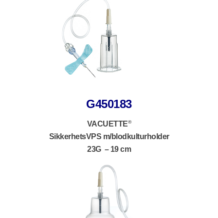
G450183
®
VACUETTE
SikkerhetsVPS m/blodkulturholder
23G – 19 cm