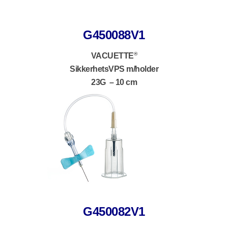
G450088V1
®
VACUETTE
SikkerhetsVPS m/holder
23G – 10 cm
G450082V1