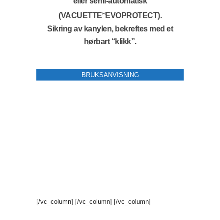
eller semi-automatisk
®
(VACUETTE
EVOPROTECT).
Sikring av kanylen, bekreftes med et
hørbart “klikk”.
BRUKSANVISNING
[/vc_column]
[/vc_column]
[/vc_column]