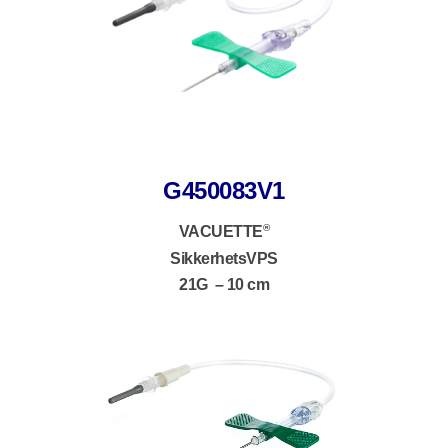
G450083V1
®
VACUETTE
SikkerhetsVPS
21G – 10 cm