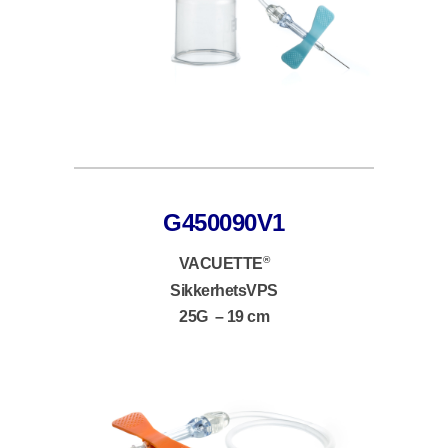
G450090V1
®
VACUETTE
SikkerhetsVPS
25G – 19 cm