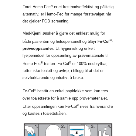
®
Fordi Hemo-Fec
er et kostnadseffektivt og pålitelig
alternativ, er Hemo-Fec for mange førstevalget når
det gjelder FOB screening.
Med-Kjemi ønsker å gjøre det enklest mulig for
®
både pasienten og helsepersonell og tilbyr
Fe-Col
-
prøveoppsamler
. Et hygienisk og enkelt
hjelpemiddel for oppsamling av prøvemateriale til
®
®
Hemo-Fec
-testen. Fe-Col
er 100% nedbrytbar,
tetter ikke toalett og avløp, i tillegg til at det er
selvforklarende og intuitivt å bruke.
®
Fe-Col
består en enkel papirløkke som kan tres
over toalettsete for å samle opp prøvematerialet.
®
Etter oppsamlingen kan Fe-Col
rives fra hverandre
og kastes i toalettskålen.