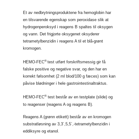
Et av nedbrytningsproduktene fra hemoglobin har
en tilsvarende egenskap som peroxidase slik at
hydrogenperoksyd i reagens B spaltes til oksygen
og vann. Det frigjorte oksygenet oksyderer
tetrametylbenzidin i reagens A til et blå-grønt
kromogen.
®
HEMO-FEC
test utført forskriftsmessig gir få
falske positive og negative svar, og den har en
korrekt følsomhet (2 ml blod/100 g fæces) som kan
påvise blødninger i hele gastrointestinaltraktus.
®
HEMO-FEC
test består av en testplate (slide) og
to reagenser (reagens A og reagens B).
Reagens A (grønn etikett) består av en kromogen
substratløsning av 3,3´,5,5´,-tetrametylbenzidin i
eddiksyre og etanol.