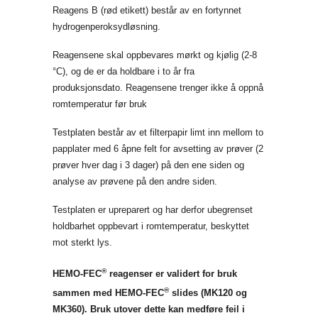
Reagens B (rød etikett) består av en fortynnet
hydrogenperoksydløsning.
Reagensene skal oppbevares mørkt og kjølig (2-8
°C), og de er da holdbare i to år fra
produksjonsdato. Reagensene trenger ikke å oppnå
romtemperatur før bruk
Testplaten består av et filterpapir limt inn mellom to
papplater med 6 åpne felt for avsetting av prøver (2
prøver hver dag i 3 dager) på den ene siden og
analyse av prøvene på den andre siden.
Testplaten er upreparert og har derfor ubegrenset
holdbarhet oppbevart i romtemperatur, beskyttet
mot sterkt lys.
®
HEMO-FEC
reagenser er validert for bruk
®
sammen med HEMO-FEC
slides (MK120 og
MK360). Bruk utover dette kan medføre feil i