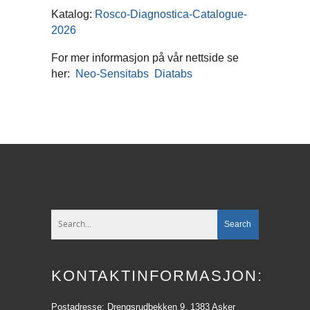
Katalog:
Rosco-Diagnostica-Catalogue-
2026
For mer informasjon på vår nettside se
her:
Neo-Sensitabs
Diatabs
KONTAKTINFORMASJON:
Postadresse: Drengsrudbekken 9, 1383 Asker